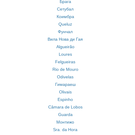
Брага
Сетубал
Коимбра
Queluz
Фунчал
Вила Нова ди Гая
Algueirão
Loures
Felgueiras
Rio de Mouro
Odivelas
Гимараеш
Olivais
Espinho
Câmara de Lobos
Guarda
Монтижо
Sra. da Hora