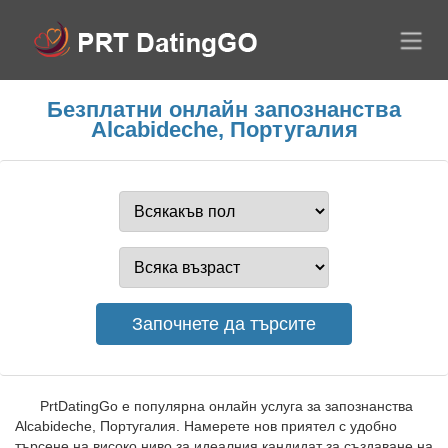
Безплатни онлайн запознанства
Alcabideche, Португалия
PrtDatingGo е популярна онлайн услуга за запознанства
Alcabideche, Португалия. Намерете нов приятел с удобно
търсене на високо ниво за идеалния кандидат за създаване на