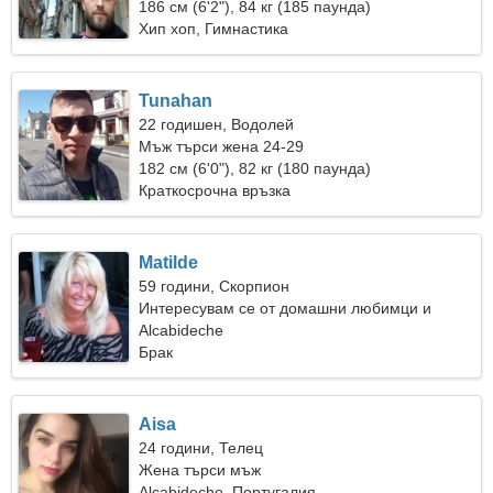
186 см (6'2"), 84 кг (185 паунда)
Хип хоп, Гимнастика
Tunahan
22 годишен, Водолей
Мъж търси жена 24-29
182 см (6'0"), 82 кг (180 паунда)
Краткосрочна връзка
Matilde
59 години, Скорпион
Интересувам се от домашни любимци и
пазаруване
Alcabideche
Брак
Aisa
24 години, Телец
Жена търси мъж
Alcabideche, Португалия