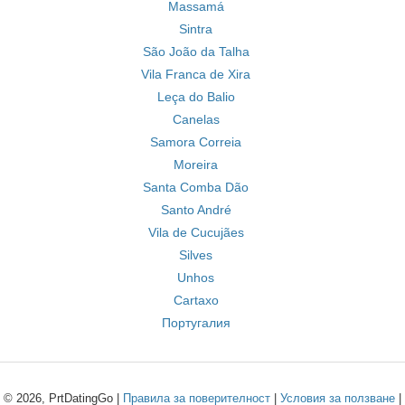
Massamá
Sintra
São João da Talha
Vila Franca de Xira
Leça do Balio
Canelas
Samora Correia
Moreira
Santa Comba Dão
Santo André
Vila de Cucujães
Silves
Unhos
Cartaxo
Португалия
© 2026, PrtDatingGo |
Правила за поверителност
|
Условия за ползване
|