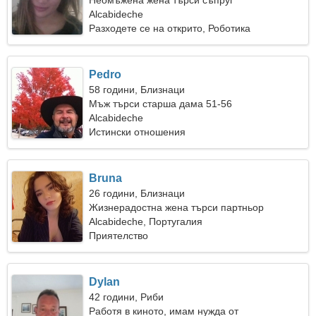
Неомъжена жена търси съпруг
Alcabideche
Разходете се на открито, Роботика
Pedro
58 години, Близнаци
Мъж търси старша дама 51-56
Alcabideche
Истински отношения
Bruna
26 години, Близнаци
Жизнерадостна жена търси партньор
Alcabideche, Португалия
Приятелство
Dylan
42 години, Риби
Работя в киното, имам нужда от