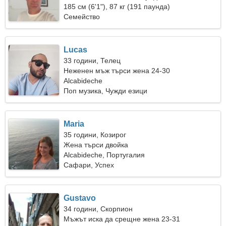
привлекателна жена
185 см (6'1"), 87 кг (191 паунда)
Семейство
Lucas
33 години, Телец
Неженен мъж търси жена 24-30
Alcabideche
Поп музика, Чужди езици
Maria
35 години, Козирог
Жена търси двойка
Alcabideche, Португалия
Сафари, Успех
Gustavo
34 години, Скорпион
Мъжът иска да срещне жена 23-31