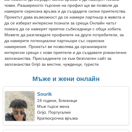
човек. Разширеното търсене на профил ще ви позволи да
намерите сериозна връзка и да създадете силни приятелства.
Проектът дава възможност да се намери партньор в живота и
да се изберат интересни познати за срещи.Онлайн чатът
помага да се намерят приятни събеседници с общи хобита.
Можете да разглеждате профилите на други потребители, за
да намерите потенциални партньори със сериозни
намерения. Проектът ви позволява да организирате
интересни срещи с нови приятели и да създавате романтични
запознанства. Присъединете се към безплатен сайт за
запознанства Grijó за местни, чужденци, туристи.
Мъже и жени онлайн
Sourik
24 години, Близнаци
Мъж търси жена
Grijó, Португалия
Краткосрочна връзка