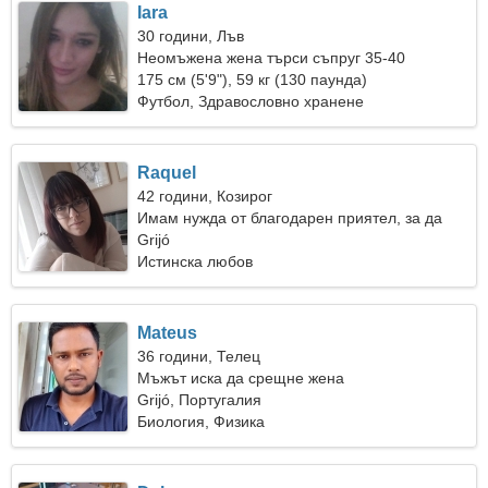
Iara
30 години, Лъв
Неомъжена жена търси съпруг 35-40
175 см (5'9"), 59 кг (130 паунда)
Футбол, Здравословно хранене
Raquel
42 години, Козирог
Имам нужда от благодарен приятел, за да
готвя заедно
Grijó
Истинска любов
Mateus
36 години, Телец
Мъжът иска да срещне жена
Grijó, Португалия
Биология, Физика