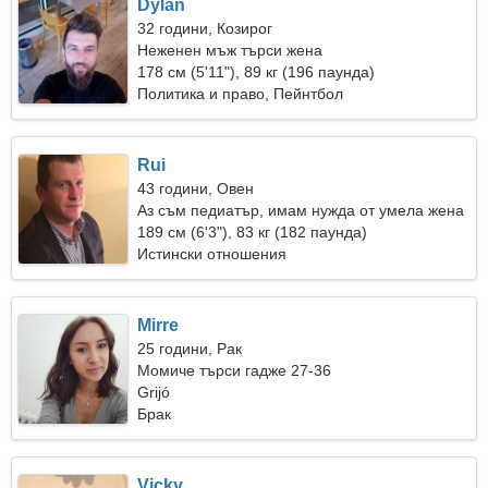
Dylan
32 години, Козирог
Неженен мъж търси жена
178 см (5'11"), 89 кг (196 паунда)
Политика и право, Пейнтбол
Rui
43 години, Овен
Аз съм педиатър, имам нужда от умела жена
189 см (6'3"), 83 кг (182 паунда)
Истински отношения
Mirre
25 години, Рак
Момиче търси гадже 27-36
Grijó
Брак
Vicky