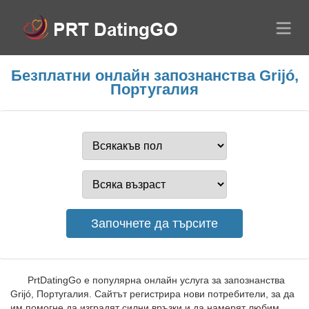
Безплатни онлайн запознанства Grijó,
Португалия
PrtDatingGo е популярна онлайн услуга за запознанства
Grijó, Португалия. Сайтът регистрира нови потребители, за да
им помогне да изградят силни връзки и да намерят любим