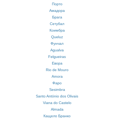
Порто
Амадора
Брага
Сетубал
Коимбра
Queluz
Фунчал
Agualva
Felgueiras
Евора
Rio de Mouro
Amora
Фаро
Sesimbra
Santo António dos Olivais
Viana do Castelo
Almada
Кащело Бранко