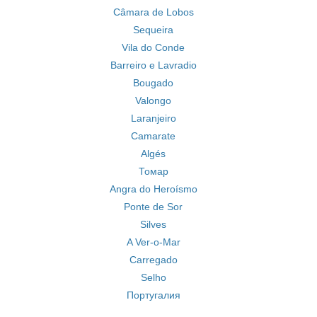
Câmara de Lobos
Sequeira
Vila do Conde
Barreiro e Lavradio
Bougado
Valongo
Laranjeiro
Camarate
Algés
Томар
Angra do Heroísmo
Ponte de Sor
Silves
A Ver-o-Mar
Carregado
Selho
Португалия