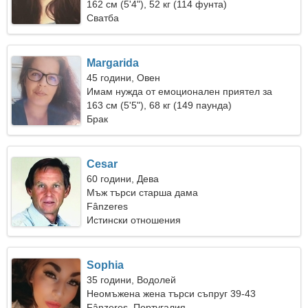
жена
162 см (5'4"), 52 кг (114 фунта)
Сватба
Margarida
45 години, Овен
Имам нужда от емоционален приятел за
романтика
163 см (5'5"), 68 кг (149 паунда)
Брак
Cesar
60 години, Дева
Мъж търси старша дама
Fânzeres
Истински отношения
Sophia
35 години, Водолей
Неомъжена жена търси съпруг 39-43
Fânzeres, Португалия