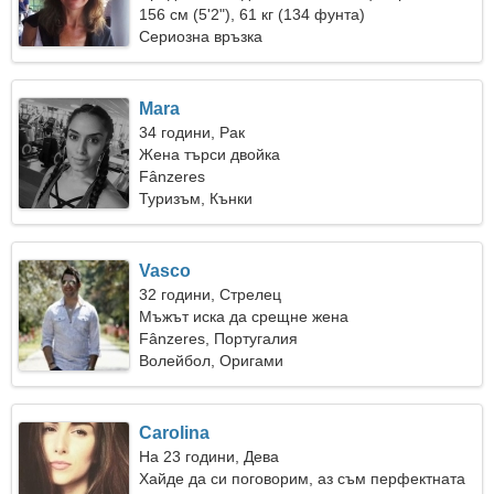
кънки
156 см (5'2"), 61 кг (134 фунта)
Сериозна връзка
Mara
34 години, Рак
Жена търси двойка
Fânzeres
Туризъм, Кънки
Vasco
32 години, Стрелец
Мъжът иска да срещне жена
Fânzeres, Португалия
Волейбол, Оригами
Carolina
На 23 години, Дева
Хайде да си поговорим, аз съм перфектната