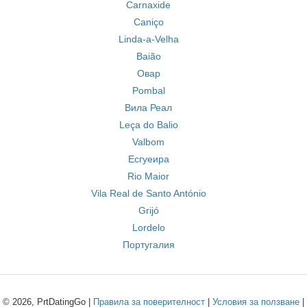
Carnaxide
Caniço
Linda-a-Velha
Baião
Овар
Pombal
Вила Реал
Leça do Balio
Valbom
Есгуеира
Rio Maior
Vila Real de Santo António
Grijó
Lordelo
Португалия
© 2026, PrtDatingGo |
Правила за поверителност
|
Условия за ползване
|