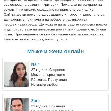
въз основа на различни критерии. Помага за изграждане на
романтични връзки, създаване на приятелства и флирт.
Сайтът ще ви помогне да създадете интересни запознанства,
да намерите приятели и да изберете партньори за
перфектната среща. Ще можете да изградите сериозна връзка
и да присъствате на интересни романтични срещи с любимия
човек. Присъединете се към безплатен сайт за запознанства
Fânzeres за местни, чужденци, туристи.
Мъже и жени онлайн
Nair
27 години, Скорпион
Момиче търси гадже
Fânzeres, Португалия
Истинска любов
Zare
31 година, Близнаци