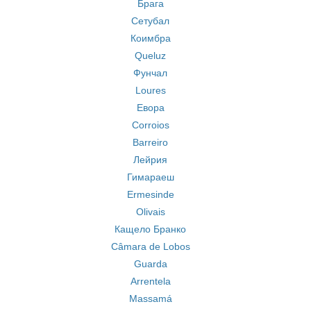
Брага
Сетубал
Коимбра
Queluz
Фунчал
Loures
Евора
Corroios
Barreiro
Лейрия
Гимараеш
Ermesinde
Olivais
Кащело Бранко
Câmara de Lobos
Guarda
Arrentela
Massamá