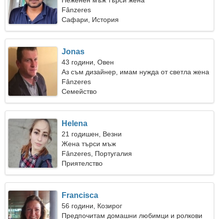
Неженен мъж търси жена
Fânzeres
Сафари, История
Jonas
43 години, Овен
Аз съм дизайнер, имам нужда от светла жена
Fânzeres
Семейство
Helena
21 годишен, Везни
Жена търси мъж
Fânzeres, Португалия
Приятелство
Francisca
56 години, Козирог
Предпочитам домашни любимци и ролкови