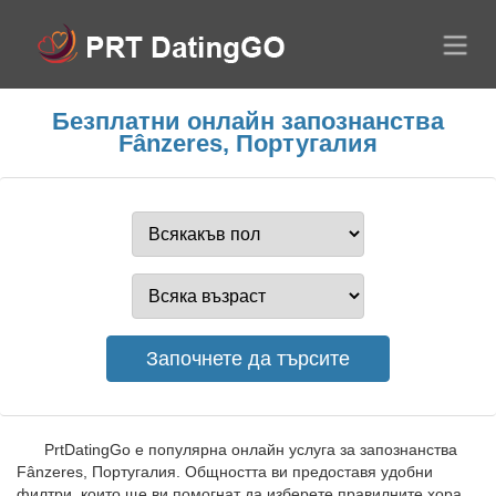
Безплатни онлайн запознанства
Fânzeres, Португалия
PrtDatingGo е популярна онлайн услуга за запознанства
Fânzeres, Португалия. Общността ви предоставя удобни
филтри, които ще ви помогнат да изберете правилните хора