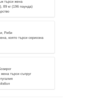
ж търси жена
), 89 кг (196 паунда)
арство
ни, Риби
ена, която търси сериозна
Козирог
жена търси съпруг
ртугалия
ейзбол