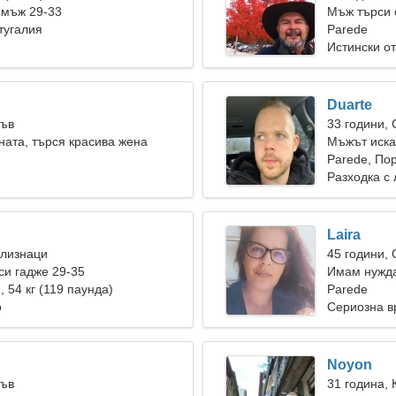
 мъж 29-33
Мъж търси 
тугалия
Parede
Истински о
Duarte
Лъв
33 години,
ната, търся красива жена
Мъжът иска
Parede, По
Разходка с 
Laira
Близнаци
45 години,
и гадже 29-35
Имам нужда
), 54 кг (119 паунда)
танцуваме 
Parede
о
Сериозна в
Noyon
Лъв
31 година, 