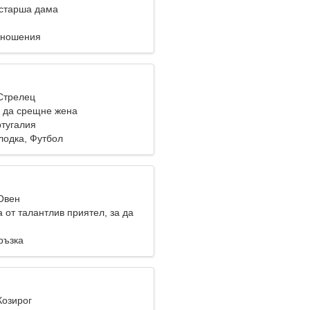
старша дама
тношения
 Стрелец
 да срещне жена
ртугалия
лодка, Футбол
 Овен
 от талантлив приятел, за да
заедно
ръзка
Козирог