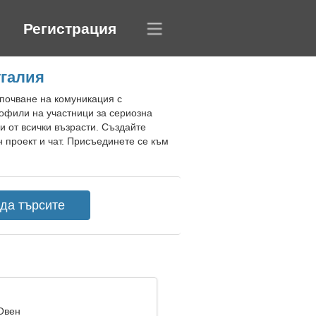
Регистрация
угалия
апочване на комуникация с
офили на участници за сериозна
и от всички възрасти. Създайте
 проект и чат. Присъединете се към
 Овен