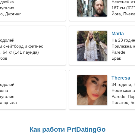
 двойка
Неженен мъ
тугалия
187 см (6'2"
о, Джогинг
Йога, Пчел
Marla
Водолей
На 23 годи
м скейтборд и фитнес
Прилежна ж
), 64 кг (141 паунда)
връзка
Parede
юбов
Брак
Theresa
Водолей
34 години, 
жена
Неомъжена 
тугалия
Parede, По
а връзка
Пилатес, Б
Как работи PrtDatingGo