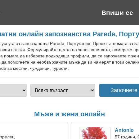
Впиши се
атни онлайн запознанства Parede, Порт
 услуга за запознанства Parede, Португалия. Проектът помага за з
овни връзки. Формулирайте целта на запознанството, намерете пр
та помага да изберете подходящи профили, да се запознаете с жен
 да помогнете на необвързаните мъже да ви намерят в този онлайн
ede за местни, чужденци, туристи.
Мъже и жени онлайн
Antonio
Стрелец
57 години,