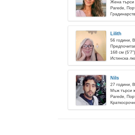
Жена търси
Parede, Пор
Градинарств
Lilith
56 години, 
Предпочита
168 см (5'7"
Истинска л
Nils
27 години, 
Мъж търси 
Parede, Пор
Краткосрочн