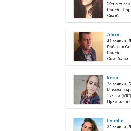
Жена търси
Parede, Пор
Сватба
Alexis
41 години, 
Работя в Се
Parede
Семейство
Irene
24 години, 
Момиче търс
174 см (5'9"
Приятелств
Lynette
35 години, 