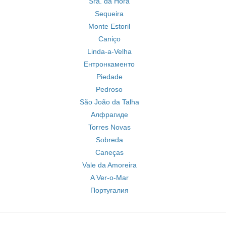
Sra. da Hora
Sequeira
Monte Estoril
Caniço
Linda-a-Velha
Ентронкаменто
Piedade
Pedroso
São João da Talha
Алфрагиде
Torres Novas
Sobreda
Caneças
Vale da Amoreira
A Ver-o-Mar
Португалия