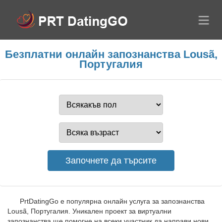
Безплатни онлайн запознанства Lousã,
Португалия
PrtDatingGo е популярна онлайн услуга за запознанства
Lousã, Португалия. Уникален проект за виртуални
запознанства ще помогне на всеки участник да направи нови