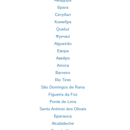
Амадора
Брага
Сетубал
Коимбра
Queluz
Фунчал
Algueirão
Евора
Авейро
Amora
Barreiro
Rio Tinto
São Domingos de Rana
Figueira da Foz
Ponte de Lima
Santo António dos Olivais
Браганса
Alcabideche