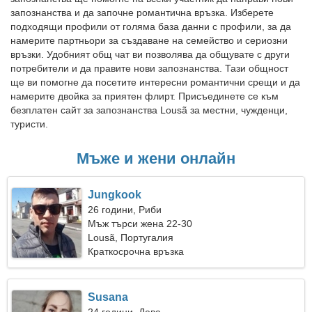
запознанства и да започне романтична връзка. Изберете
подходящи профили от голяма база данни с профили, за да
намерите партньори за създаване на семейство и сериозни
връзки. Удобният общ чат ви позволява да общувате с други
потребители и да правите нови запознанства. Тази общност
ще ви помогне да посетите интересни романтични срещи и да
намерите двойка за приятен флирт. Присъединете се към
безплатен сайт за запознанства Lousã за местни, чужденци,
туристи.
Мъже и жени онлайн
Jungkook
26 години, Риби
Мъж търси жена 22-30
Lousã, Португалия
Краткосрочна връзка
Susana