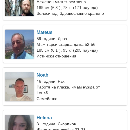
Неженен мъж търси жена
189 см (6'3"), 78 кг (171 паунда)
Велосипед, Здравословно хранене
Mateus
59 години, Дева
Мъж търси старша дама 52-56
185 см (6'1"), 93 кг (205 паунда)
Истински отношения
Noah
46 години, Рак
Работя на плажа, имам нужда от
очарователна жена
Lousã
Семейство
Helena
31 година, Скорпион
Жена търси двойка 37-38