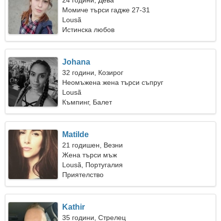
24 години, Дева
Момиче търси гадже 27-31
Lousã
Истинска любов
Johana
32 години, Козирог
Неомъжена жена търси съпруг
Lousã
Къмпинг, Балет
Matilde
21 годишен, Везни
Жена търси мъж
Lousã, Португалия
Приятелство
Kathir
35 години, Стрелец