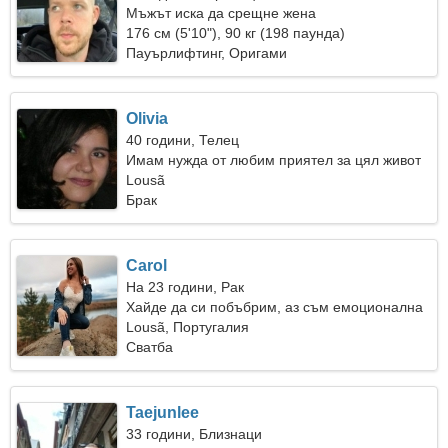
Мъжът иска да срещне жена
176 см (5'10"), 90 кг (198 паунда)
Пауърлифтинг, Оригами
Olivia
40 години, Телец
Имам нужда от любим приятел за цял живот
Lousã
Брак
Carol
На 23 години, Рак
Хайде да си побъбрим, аз съм емоционална
жена
Lousã, Португалия
Сватба
Taejunlee
33 години, Близнаци