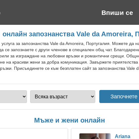
Впиши се
 онлайн запознанства Vale da Amoreira, 
 услуга за запознанства Vale da Amoreira, Португалия. Можете да н
а се запознаете с други членове в специален общ чат. Благодаре
или за изграждане на любовни връзки и романтични срещи. Общно
не на красиви жени за добра комуникация. Завържете приятелства 
ъзки. Присъединете се към безплатен сайт за запознанства Vale d
Мъже и жени онлайн
Ariana