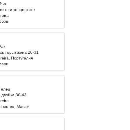
Лъв
ците и концертите
reira
юбов
Рак
ж търси жена 26-31
reira, Португалия
фари
Телец
 двойка 36-43
reira
чество, Масаж