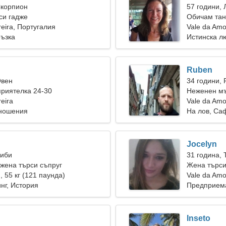
Скорпион
57 години, 
си гадже
Обичам тан
reira, Португалия
Vale da Amo
ръзка
Истинска л
Ruben
Овен
34 години, 
риятелка 24-30
Неженен мъ
eira
Vale da Amo
тношения
На лов, Са
Jocelyn
Риби
31 година, 
жена търси съпруг
Жена търси
), 55 кг (121 паунда)
Vale da Amo
нг, История
Предприема
Inseto