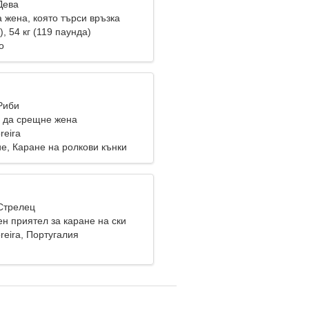
Дева
 жена, която търси връзка
), 54 кг (119 паунда)
о
Риби
 да срещне жена
reira
е, Каране на ролкови кънки
 Стрелец
н приятел за каране на ски
reira, Португалия