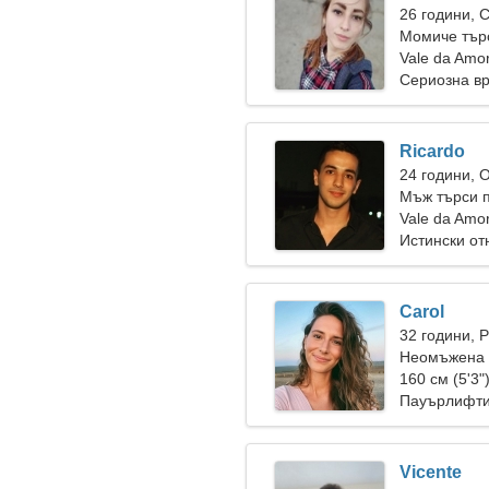
26 години, 
Момиче тър
Vale da Amo
Сериозна в
Ricardo
24 години, 
Мъж търси п
Vale da Amor
Истински о
Carol
32 години, 
Неомъжена 
160 см (5'3"
Пауърлифти
Vicente