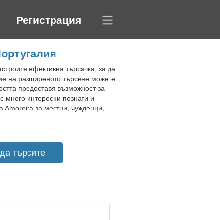
Регистрация
Португалия
астроите ефективна търсачка, за да
ние на разширеното търсене можете
стта предоставя възможност за
с много интересни познати и
a Amoreira за местни, чужденци,