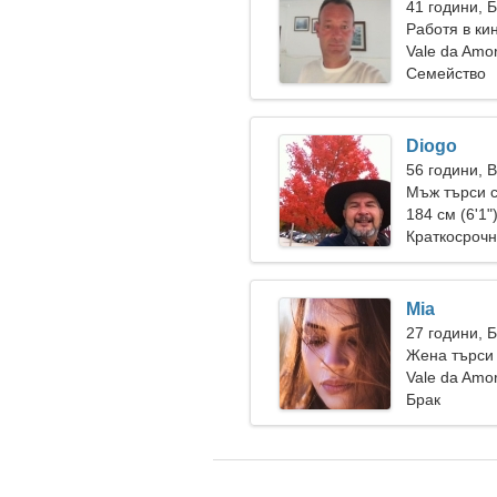
41 години, 
Работя в ки
жена
Vale da Amo
Семейство
Diogo
56 години, 
Мъж търси 
184 см (6'1"
Краткосрочн
Mia
27 години, 
Жена търси
Vale da Amo
Брак