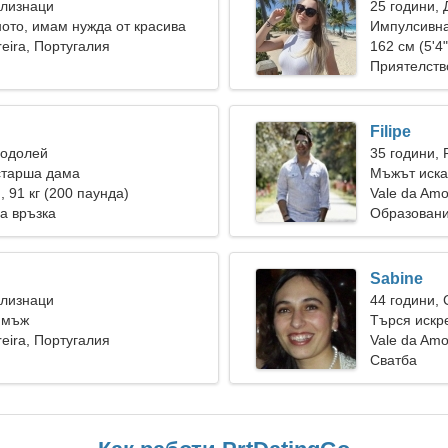
Близнаци
25 години, 
ното, имам нужда от красива
Импулсивна
reira, Португалия
162 см (5'4"
Приятелств
Filipe
Водолей
35 години, 
старша дама
Мъжът иска
), 91 кг (200 паунда)
Vale da Amo
а връзка
Образовани
Sabine
Близнаци
44 години,
 мъж
Търся искре
reira, Португалия
заедно
Vale da Amo
Сватба