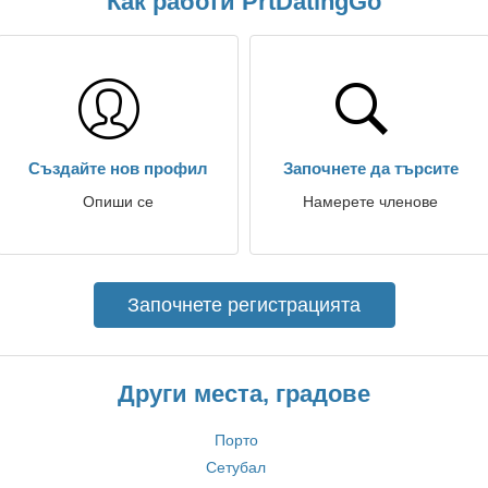
Как работи PrtDatingGo
Създайте нов профил
Започнете да търсите
Опиши се
Намерете членове
Започнете регистрацията
Други места, градове
Порто
Сетубал