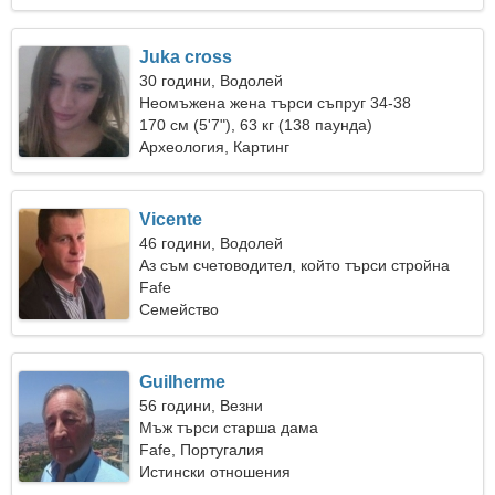
Juka cross
30 години, Водолей
Неомъжена жена търси съпруг 34-38
170 см (5'7"), 63 кг (138 паунда)
Археология, Картинг
Vicente
46 години, Водолей
Аз съм счетоводител, който търси стройна
жена
Fafe
Семейство
Guilherme
56 години, Везни
Мъж търси старша дама
Fafe, Португалия
Истински отношения