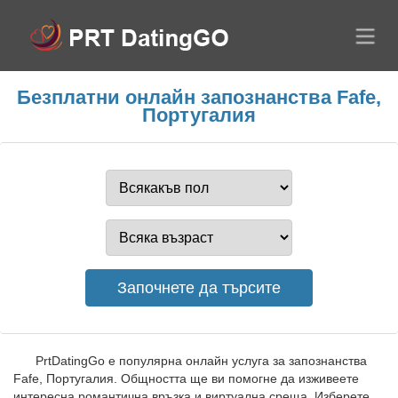
Безплатни онлайн запознанства Fafe,
Португалия
PrtDatingGo е популярна онлайн услуга за запознанства
Fafe, Португалия. Общността ще ви помогне да изживеете
интересна романтична връзка и виртуална среща. Изберете