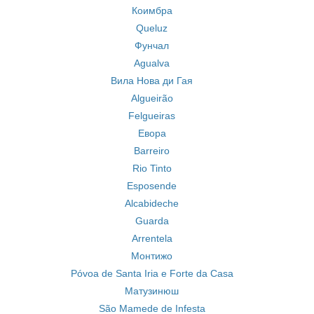
Коимбра
Queluz
Фунчал
Agualva
Вила Нова ди Гая
Algueirão
Felgueiras
Евора
Barreiro
Rio Tinto
Esposende
Alcabideche
Guarda
Arrentela
Монтижо
Póvoa de Santa Iria e Forte da Casa
Матузинюш
São Mamede de Infesta