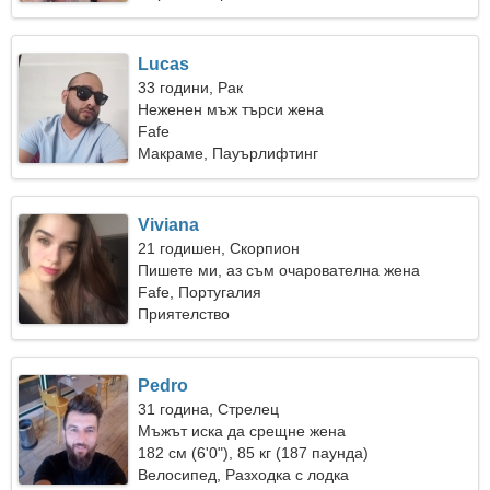
Lucas
33 години, Рак
Неженен мъж търси жена
Fafe
Макраме, Пауърлифтинг
Viviana
21 годишен, Скорпион
Пишете ми, аз съм очарователна жена
Fafe, Португалия
Приятелство
Pedro
31 година, Стрелец
Мъжът иска да срещне жена
182 см (6'0"), 85 кг (187 паунда)
Велосипед, Разходка с лодка