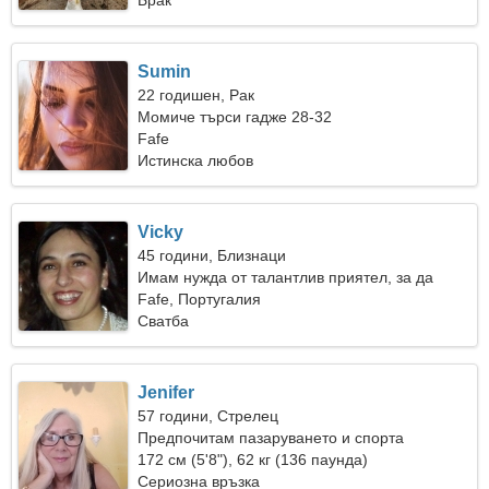
Брак
Sumin
22 годишен, Рак
Момиче търси гадже 28-32
Fafe
Истинска любов
Vicky
45 години, Близнаци
Имам нужда от талантлив приятел, за да
пътуваме заедно
Fafe, Португалия
Сватба
Jenifer
57 години, Стрелец
Предпочитам пазаруването и спорта
172 см (5'8"), 62 кг (136 паунда)
Сериозна връзка